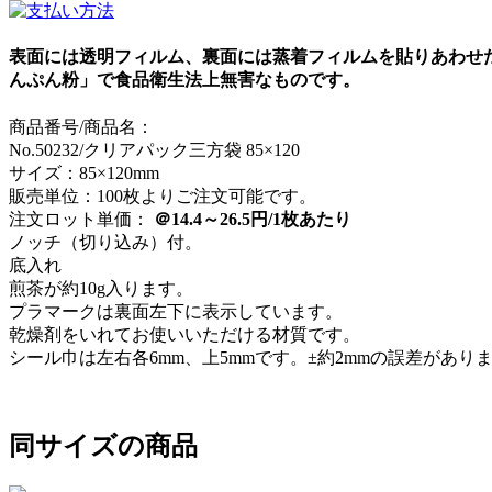
表面には透明フィルム、裏面には蒸着フィルムを貼りあわせ
んぷん粉」で食品衛生法上無害なものです。
商品番号/商品名：
No.50232/クリアパック三方袋 85×120
サイズ：85×120mm
販売単位：100枚よりご注文可能です。
注文ロット単価：
＠14.4～26.5円/1枚あたり
ノッチ（切り込み）付。
底入れ
煎茶が約10g入ります。
プラマークは裏面左下に表示しています。
乾燥剤をいれてお使いいただける材質です。
シール巾は左右各6mm、上5mmです。±約2mmの誤差があり
同サイズの商品