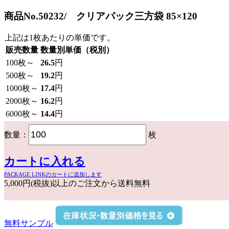
商品No.50232/ クリアパック三方袋 85×120
上記は1枚あたりの単価です。
販売数量
数量別単価（税別）
100
枚～
26.5
円
500
枚～
19.2
円
1000
枚～
17.4
円
2000
枚～
16.2
円
6000
枚～
14.4
円
数量：
枚
カートに入れる
PACKAGE LINKのカートに追加します
5,000円(税抜)以上のご注文から送料無料
無料サンプル