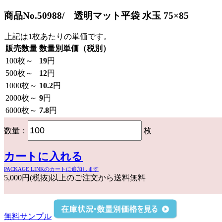
商品No.50988/ 透明マット平袋 水玉 75×85
上記は1枚あたりの単価です。
販売数量
数量別単価（税別）
100
枚～
19
円
500
枚～
12
円
1000
枚～
10.2
円
2000
枚～
9
円
6000
枚～
7.8
円
数量：
枚
カートに入れる
PACKAGE LINKのカートに追加します
5,000円(税抜)以上のご注文から送料無料
無料サンプル