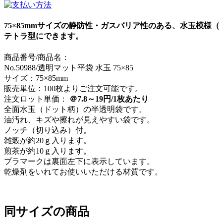
75×85mmサイズの静防性・ガスバリア性のある、水玉模
テトラ型にできます。
商品番号/商品名：
No.50988/透明マット平袋 水玉 75×85
サイズ：75×85mm
販売単位：100枚よりご注文可能です。
注文ロット単価：
＠7.8～19円/1枚あたり
全面水玉（ドット柄）の半透明袋です。
油汚れ、キズや擦れが見えやすい袋です。
ノッチ（切り込み）付。
雑穀が約20ｇ入ります。
煎茶が約10ｇ入ります。
プラマークは裏面左下に表示しています。
乾燥剤をいれてお使いいただける材質です。
同サイズの商品