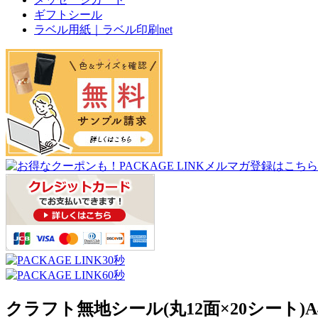
ギフトシール
ラベル用紙｜ラベル印刷net
クラフト無地シール(丸12面×20シート)A