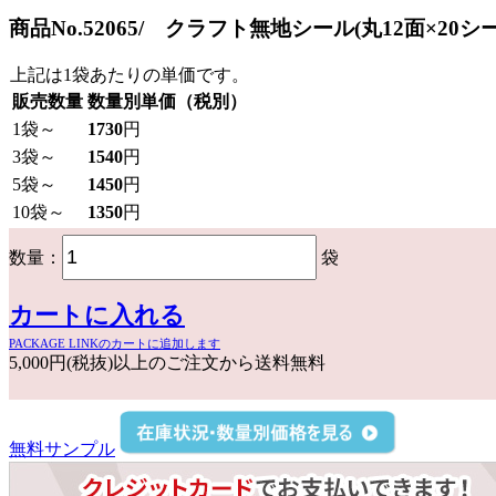
商品No.52065/ クラフト無地シール(丸12面×20シー
上記は1袋あたりの単価です。
販売数量
数量別単価（税別）
1
袋～
1730
円
3
袋～
1540
円
5
袋～
1450
円
10
袋～
1350
円
数量：
袋
カートに入れる
PACKAGE LINKのカートに追加します
5,000円(税抜)以上のご注文から送料無料
無料サンプル