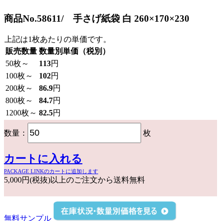
商品No.58611/ 手さげ紙袋 白 260×170×230
上記は1枚あたりの単価です。
販売数量
数量別単価（税別）
50
枚～
113
円
100
枚～
102
円
200
枚～
86.9
円
800
枚～
84.7
円
1200
枚～
82.5
円
数量：
枚
カートに入れる
PACKAGE LINKのカートに追加します
5,000円(税抜)以上のご注文から送料無料
無料サンプル